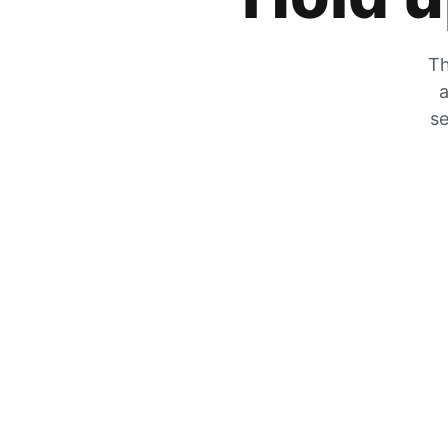
Th
a
se